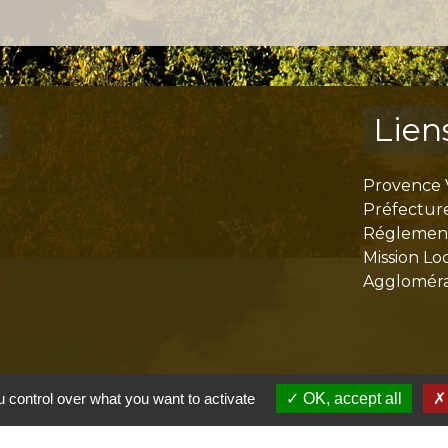
s
Lien
Provence 
Préfectur
Réglementa
Mission Lo
Aggloméra
 control over what you want to activate
OK, accept all