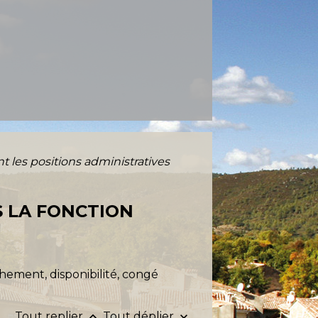
t les positions administratives
S LA FONCTION
chement, disponibilité, congé
Tout replier
Tout déplier
keyboard_arrow_up
keyboard_arrow_down