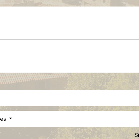
res
S