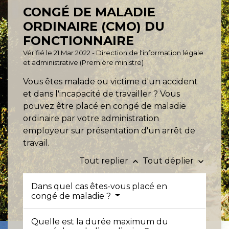
CONGÉ DE MALADIE
ORDINAIRE (CMO) DU
FONCTIONNAIRE
Vérifié le 21 Mar 2022 - Direction de l'information légale
et administrative (Première ministre)
Vous êtes malade ou victime d'un accident
et dans l'incapacité de travailler ? Vous
pouvez être placé en congé de maladie
ordinaire par votre administration
employeur sur présentation d'un arrêt de
travail.
Tout replier
Tout déplier
keyboard_arrow_up
keyboard_arrow_down
Dans quel cas êtes-vous placé en
congé de maladie ?
Quelle est la durée maximum du