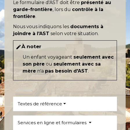
Le formulaire d'AST doit être
présenté au
garde-frontière
, lors du
contrôle à la
frontière
.
Nous vous indiquons les
documents à
joindre à l'AST
selon votre situation.
À noter
edit
Un enfant voyageant
seulement avec
son père
ou
seulement avec sa
mère
n'a
pas besoin d'AST
.
Textes de référence
Services en ligne et formulaires