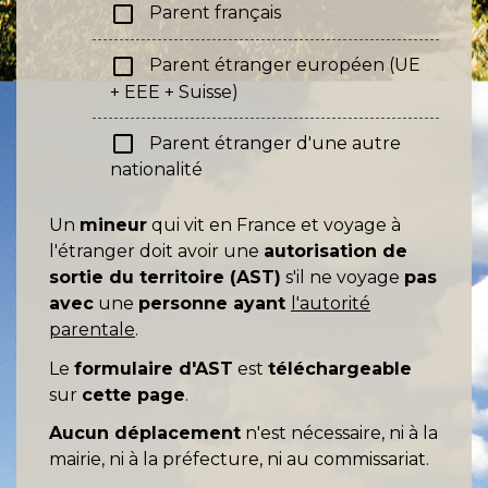
check_box_outline_blank
Parent français
check_box_outline_blank
Parent étranger européen (UE
+ EEE + Suisse)
check_box_outline_blank
Parent étranger d'une autre
nationalité
Un
mineur
qui vit en France et voyage à
l'étranger doit avoir une
autorisation de
sortie du territoire (AST)
s'il ne voyage
pas
avec
une
personne ayant
l'autorité
parentale
.
Le
formulaire d'AST
est
téléchargeable
sur
cette page
.
Aucun déplacement
n'est nécessaire, ni à la
mairie, ni à la préfecture, ni au commissariat.