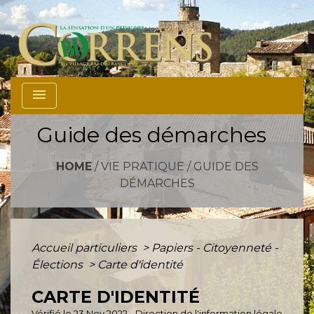
menu
Guide des démarches
HOME
/
VIE PRATIQUE
/
GUIDE DES
DÉMARCHES
Accueil particuliers
>
Papiers - Citoyenneté -
Élections
>
Carte d'identité
CARTE D'IDENTITÉ
Vérifié le 23 Nov 2022 - Direction de l'information légale