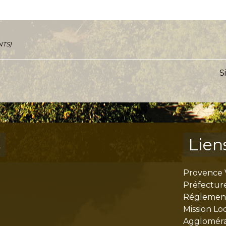
NTS)
S
s
Lien
Provence 
Préfectur
Réglementa
Mission Lo
Aggloméra