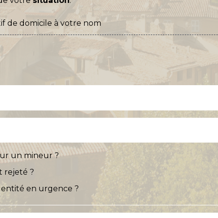
de votre
situation
.
if de domicile à votre nom
pour un mineur ?
 rejeté ?
dentité en urgence ?