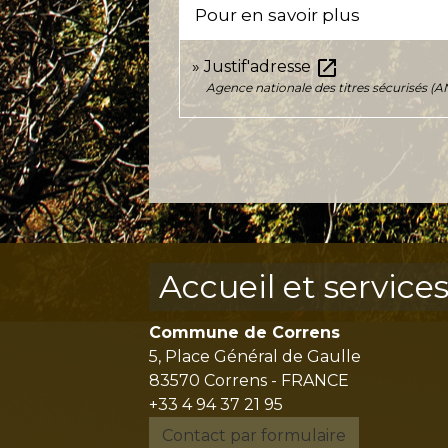
Pour en savoir plus
open_in_new
Justif'adresse
Agence nationale des titres sécurisés (A
Accueil et service
Commune de Correns
5, Place Général de Gaulle
83570 Correns - FRANCE
+33 4 94 37 21 95
Contact par formulaire