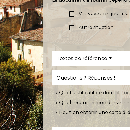
Le
document à fournir
dépend 
check_box_outline_blank
Vous avez un justificat
check_box_outline_blank
Autre situation
Textes de référence
Questions ? Réponses !
Quel justificatif de domicile 
Quel recours si mon dossier est
Peut-on obtenir une carte d'i