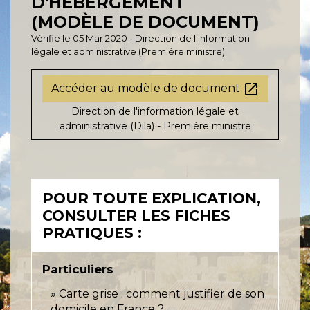
D'HÉBERGEMENT
(MODÈLE DE DOCUMENT)
Vérifié le 05 Mar 2020 - Direction de l'information
légale et administrative (Première ministre)
open_in_new
Accéder au modèle de document
Direction de l'information légale et
administrative (Dila) - Première ministre
POUR TOUTE EXPLICATION,
CONSULTER LES FICHES
PRATIQUES :
Particuliers
Carte grise : comment justifier de son
domicile en France ?