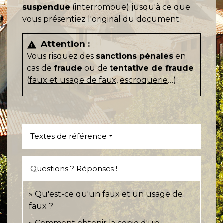
suspendue
(interrompue) jusqu'à ce que
vous présentiez l'original du document.
Attention :
warning
Vous risquez des
sanctions pénales
en
cas de
fraude
ou de
tentative de fraude
(
faux et usage de faux
,
escroquerie
…)
Textes de référence
Questions ? Réponses !
Qu'est-ce qu'un faux et un usage de
faux ?
Comment obtenir la copie d'un