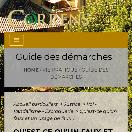
menu
Guide des démarches
HOME
/
VIE PRATIQUE
/
GUIDE DES
DÉMARCHES
Accueil particuliers
>
Justice
>
Vol -
Vandalisme - Escroquerie
>
Qu'est-ce qu'un
faux et un usage de faux ?
QU'EST-CE QU'UN FAUX ET