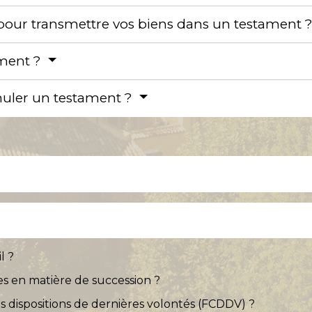
 pour transmettre vos biens dans un testament 
ament ?
uler un testament ?
l ?
res en matière de succession ?
des dispositions de dernières volontés (FCDDV) ?