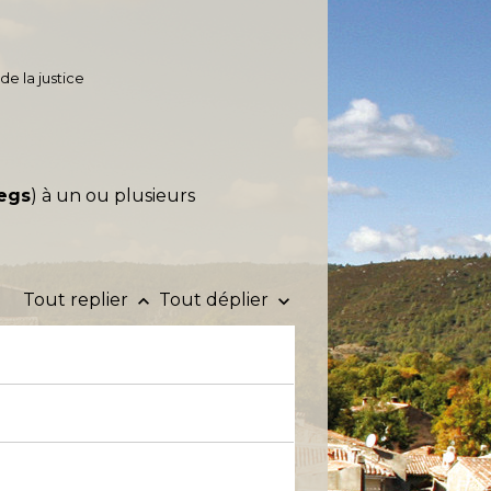
de la justice
legs
) à un ou plusieurs
Tout replier
Tout déplier
keyboard_arrow_up
keyboard_arrow_down