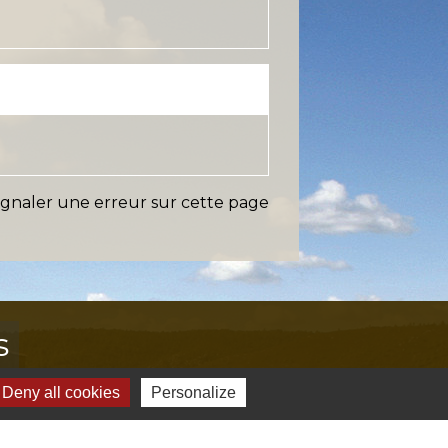
ignaler une erreur sur cette page
s
Deny all cookies
Personalize
Verte & Verdon
e du Var