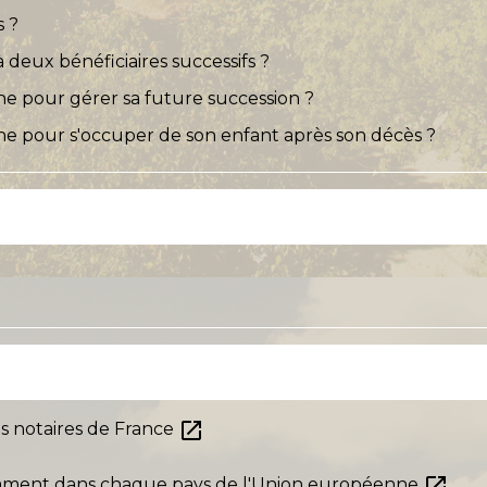
s ?
deux bénéficiaires successifs ?
e pour gérer sa future succession ?
e pour s'occuper de son enfant après son décès ?
open_in_new
es notaires de France
open_in_new
stament dans chaque pays de l'Union européenne