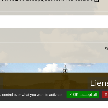
S
s
Lien
 control over what you want to activate
OK, accept all
Provence 
Préfectur