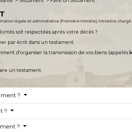
olarité
>
Testament
>
Faire un testament
NT
ormation légale et administrative (Première ministre), Ministère chargé 
ontés soit respectées après votre décès ?
mer par écrit dans un testament.
nt d'organiser la transmission de vos biens (appelés
.
faire un testament.
tament ?
nt ?
ament ?