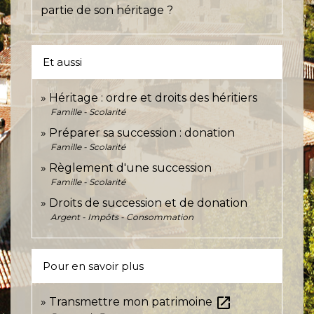
partie de son héritage ?
Et aussi
Héritage : ordre et droits des héritiers
Famille - Scolarité
Préparer sa succession : donation
Famille - Scolarité
Règlement d'une succession
Famille - Scolarité
Droits de succession et de donation
Argent - Impôts - Consommation
Pour en savoir plus
open_in_new
Transmettre mon patrimoine