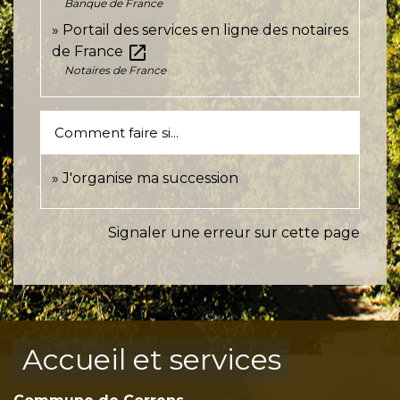
Banque de France
Portail des services en ligne des notaires
open_in_new
de France
Notaires de France
Comment faire si...
J'organise ma succession
Signaler une erreur sur cette page
Accueil et services