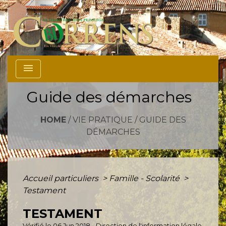
menu
Guide des démarches
HOME
/
VIE PRATIQUE
/
GUIDE DES
DÉMARCHES
Accueil particuliers
>
Famille - Scolarité
>
Testament
TESTAMENT
Vérifié le 06 Jun 2018 - Direction de l'information légale