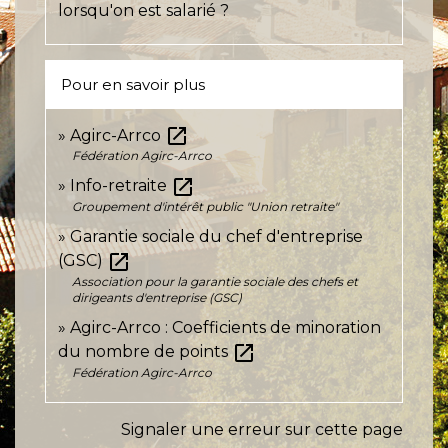
lorsqu'on est salarié ?
Pour en savoir plus
open_in_new
Agirc-Arrco
Fédération Agirc-Arrco
open_in_new
Info-retraite
Groupement d'intérêt public "Union retraite"
Garantie sociale du chef d'entreprise
open_in_new
(GSC)
Association pour la garantie sociale des chefs et
dirigeants d'entreprise (GSC)
Agirc-Arrco : Coefficients de minoration
open_in_new
du nombre de points
Fédération Agirc-Arrco
Signaler une erreur sur cette page