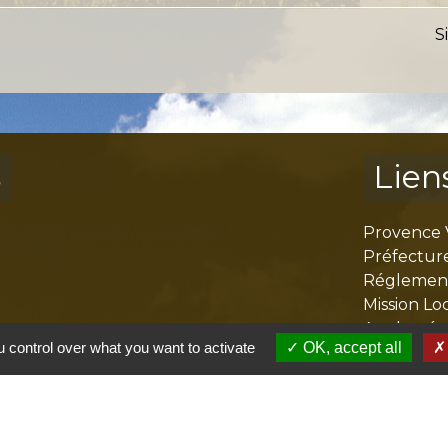
S
s
Lien
Provence 
Préfectur
Réglementa
Mission Lo
Aggloméra
 control over what you want to activate
OK, accept all