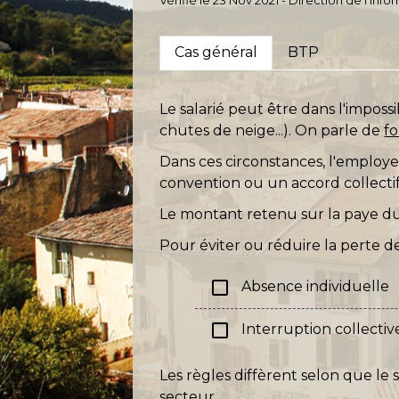
Cas général
BTP
Le salarié peut être dans l'impossi
chutes de neige...). On parle de
f
Dans ces circonstances, l'employ
convention ou un accord collectif
Le montant retenu sur la paye du 
Pour éviter ou réduire la perte de
check_box_outline_blank
Absence individuelle
check_box_outline_blank
Interruption collective
Les règles diffèrent selon que le 
secteur.