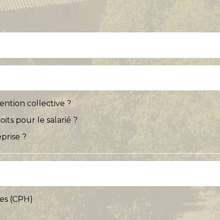
tion collective ?
its pour le salarié ?
prise ?
mes (CPH)