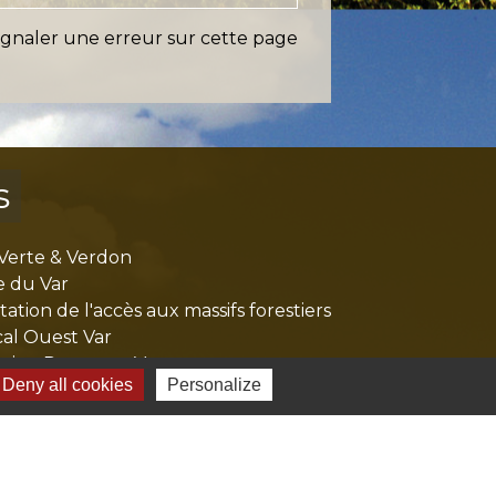
ignaler une erreur sur cette page
s
Verte & Verdon
e du Var
tion de l'accès aux massifs forestiers
cal Ouest Var
tion Provence Verte
Deny all cookies
Personalize