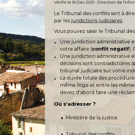
Vérifié le 16 Dec 2021 - Direction de l'inf
Le Tribunal des conflits sert à dire
par les
juridictions judiciaires
.
Vous pouvez saisir le Tribunal des 
Une juridiction administrative 
votre affaire (
conflit négatif
).
Une juridiction administrative e
décisions sont contradictoires (
tribunal judiciaire sur votre in
La durée totale des procédures d
même litige et entre les mêmes
devez d'abord faire une réclama
Où s’adresser ?
arrow_right
Ministère de la justice
arrow_right
Tribunal des conflits