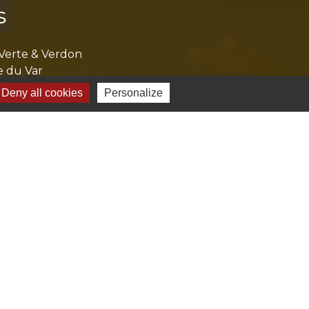
s
Verte & Verdon
e du Var
tion de l'accès aux massifs forestiers
Deny all cookies
Personalize
cal Ouest Var
tion Provence Verte
-
Gestion des cookies