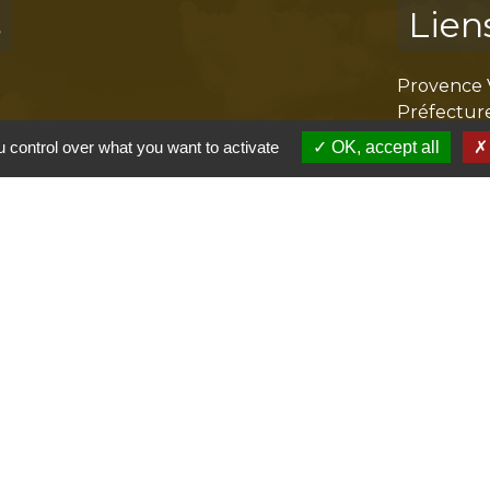
s
Lien
Provence 
Préfectur
Réglementa
 control over what you want to activate
OK, accept all
Mission Lo
Aggloméra
olitique de confidentialité
-
Accessibilité
-
Plan du site