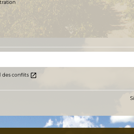
tration
open_in_new
 des conflits
S