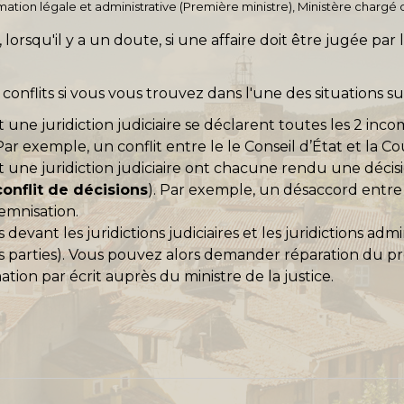
ormation légale et administrative (Première ministre), Ministère chargé d
, lorsqu'il y a un doute, si une affaire doit être jugée par 
conflits si vous vous trouvez dans l'une des situations su
et une juridiction judiciaire se déclarent toutes les 2 in
 Par exemple, un conflit entre le le Conseil d’État et la Co
t une juridiction judiciaire ont chacune rendu une décisi
conflit de décisions
). Par exemple, un désaccord entre 
demnisation.
evant les juridictions judiciaires et les juridictions admi
 parties). Vous pouvez alors demander réparation du pré
tion par écrit auprès du ministre de la justice.