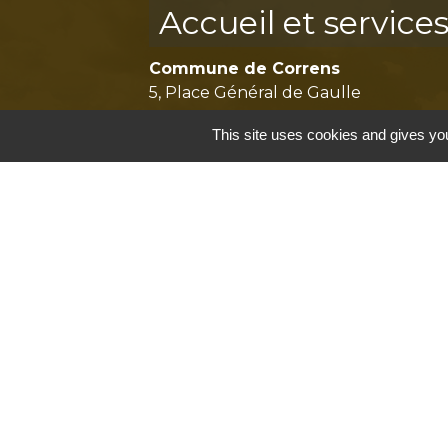
Accueil et service
Commune de Correns
5, Place Général de Gaulle
83570 Correns - FRANCE
This site uses cookies and gives you
+33 4 94 37 21 95
Contact par formulaire
Mentions légales
-
P