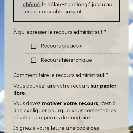
chômé
, le délai est prolongé jusqu'au
1
er
jour ouvrable
suivant.
À qui adresser le recours administratif ?
check_box_outline_blank
Recours gracieux
check_box_outline_blank
Recours hiérarchique
Comment faire le recours administratif ?
Vous pouvez faire votre recours
sur papier
libre
.
Vous devez
motiver votre recours
, c'est-à-
dire expliquer pourquoi vous contestez les
résultats du permis de conduire.
Joignez à votre lettre une copie des