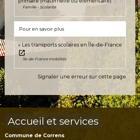
primaire (maternelle ou élémentaire)
Famille - Scolarité
Pour en savoir plus
Les transports scolaires en Île-de-France
open_in_new
Île-de-France mobilités
Signaler une erreur sur cette page
Accueil et services
Commune de Correns