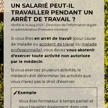
UN SALARIÉ PEUT-IL
TRAVAILLER PENDANT UN
ARRÊT DE TRAVAIL ?
Vérifié le 14 Aug 2023 - Direction de l'information légale
et administrative (Première ministre)
Si vous êtes
en arrêt de travail
(pour cause
de maladie ou
accident de travail
ou
maladie
professionnelle
), vous devez
vous abstenir
d'exercer toute activité non autorisée
par le médecin
.
Si vous exercez plusieurs activités, le
médecin doit déterminer les activités que
vous n'avez pas le droit d'exercer.
Exemple
edit
Vous êtes formateur à temps partiel et
vous travaillez également dans une