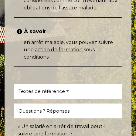
considérées comme contrevenant aux
obligations de l'assuré malade :
À savoir
info
en arrêt maladie, vous pouvez suivre
une
action de formation
sous
conditions.
Textes de référence
Questions ? Réponses !
Un salarié en arrêt de travail peut-il
suivre une formation ?