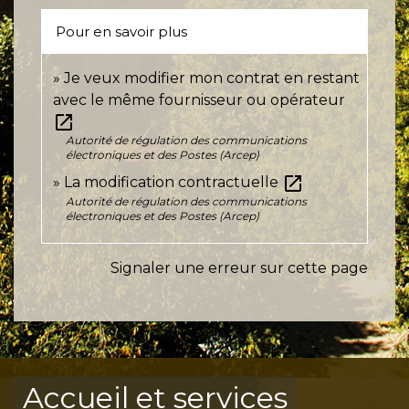
Pour en savoir plus
Je veux modifier mon contrat en restant
avec le même fournisseur ou opérateur
open_in_new
Autorité de régulation des communications
électroniques et des Postes (Arcep)
open_in_new
La modification contractuelle
Autorité de régulation des communications
électroniques et des Postes (Arcep)
Signaler une erreur sur cette page
Accueil et services