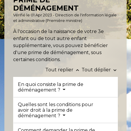
DÉMÉNAGEMENT
Vérifié le 01 Apr 2023 - Direction de l'information légale
et administrative (Première ministre)
À l'occasion de la naissance de votre 3
e
enfant ou de tout autre enfant
supplémentaire, vous pouvez bénéficier
d'une prime de déménagement, sous
certaines conditions.
Tout replier
Tout déplier
keyboard_arrow_up
keyboard_arrow_down
En quoi consiste la prime de
déménagement ?
Quelles sont les conditions pour
avoir droit à la prime de
déménagement ?
Comment demander la prime de