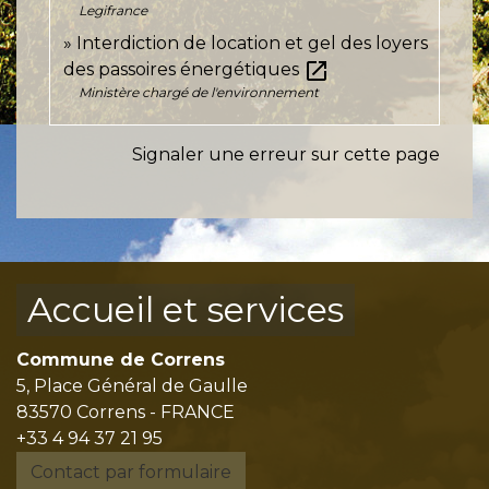
Legifrance
Interdiction de location et gel des loyers
open_in_new
des passoires énergétiques
Ministère chargé de l'environnement
Signaler une erreur sur cette page
Accueil et services
Commune de Correns
5, Place Général de Gaulle
83570 Correns - FRANCE
+33 4 94 37 21 95
Contact par formulaire