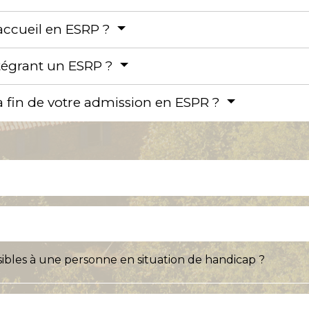
accueil en ESRP ?
ntégrant un ESRP ?
 la fin de votre admission en ESPR ?
sibles à une personne en situation de handicap ?