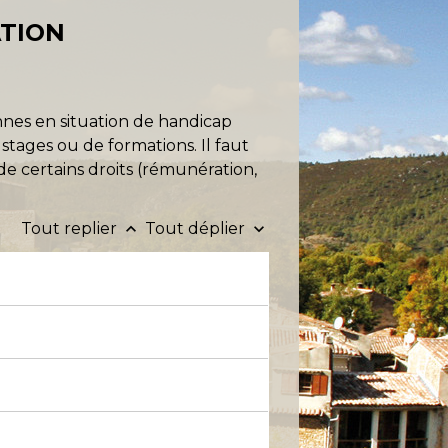
ATION
nnes en situation de handicap
stages ou de formations. Il faut
e certains droits (rémunération,
Tout replier
Tout déplier
keyboard_arrow_up
keyboard_arrow_down