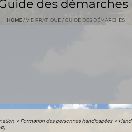
Guide des démarches
HOME
/
VIE PRATIQUE
/
GUIDE DES DÉMARCHES
rmation
>
Formation des personnes handicapées
>
Handi
RP)