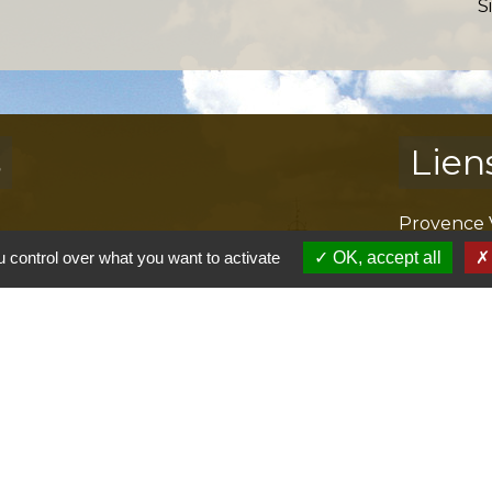
S
s
Lien
Provence 
Préfectur
 control over what you want to activate
OK, accept all
Réglementa
Mission Lo
Aggloméra