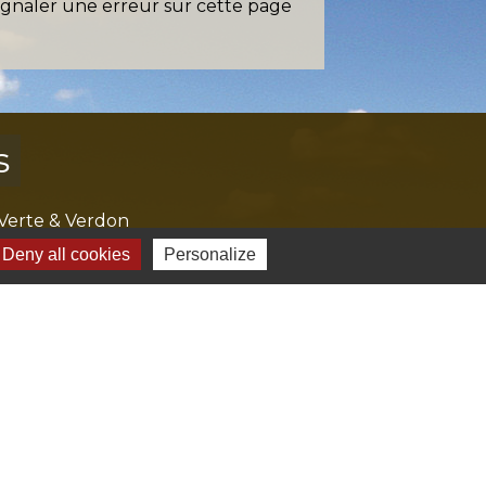
ignaler une erreur sur cette page
s
Verte & Verdon
e du Var
Deny all cookies
Personalize
tion de l'accès aux massifs forestiers
cal Ouest Var
tion Provence Verte