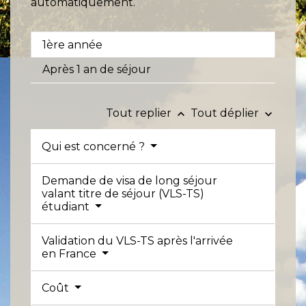
automatiquement.
1ère année
Après 1 an de séjour
Tout replier
Tout déplier
keyboard_arrow_up
keyboard_arrow_down
Qui est concerné ?
Demande de visa de long séjour
valant titre de séjour (VLS-TS)
étudiant
Validation du VLS-TS après l'arrivée
en France
Coût