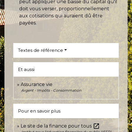
peut appliquer une baisse du capital qu'il
doit vous verser, proportionnellement
aux cotisations qui auraient dû être
payées.
Textes de référence
Et aussi
Assurance vie
Argent - Impôts - Consommation
Pour en savoir plus
open_in_new
Le site de la finance pour tous
Institut pour l'éducation financière du public (IEFP)