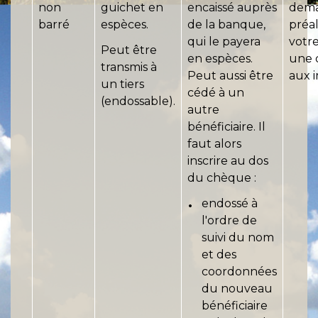
non
guichet en
encaissé auprès
dem
barré
espèces.
de la banque,
préal
qui le payera
votr
Peut être
en espèces.
une 
transmis à
Peut aussi être
aux 
un tiers
cédé à un
(endossable).
autre
bénéficiaire. Il
faut alors
inscrire au dos
du chèque :
endossé à
l'ordre de
suivi du nom
et des
coordonnées
du nouveau
bénéficiaire