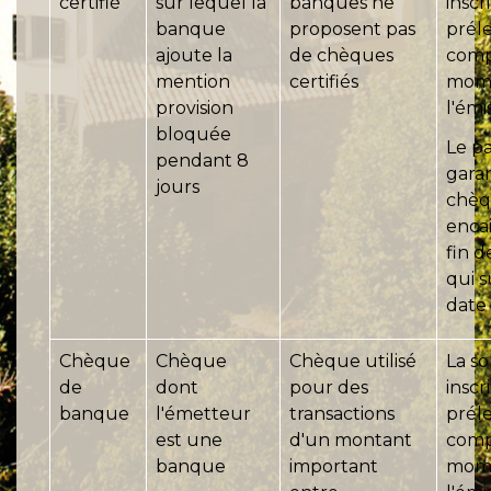
certifié
sur lequel la
banques ne
inscr
banque
proposent pas
préle
ajoute la
de chèques
comp
mention
certifiés
mom
provision
l'émi
bloquée
Le p
pendant 8
garan
jours
chèq
encai
fin d
qui s
date 
Chèque
Chèque
Chèque utilisé
La s
de
dont
pour des
inscr
banque
l'émetteur
transactions
préle
est une
d'un montant
comp
banque
important
mom