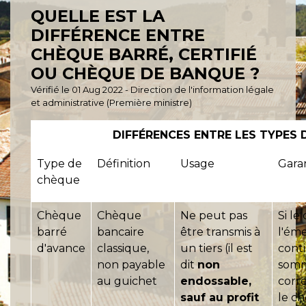
QUELLE EST LA
DIFFÉRENCE ENTRE
CHÈQUE BARRÉ, CERTIFIÉ
OU CHÈQUE DE BANQUE ?
Vérifié le 01 Aug 2022 - Direction de l'information légale
et administrative (Première ministre)
DIFFÉRENCES ENTRE LES TYPES 
Type de
Définition
Usage
Gara
chèque
Chèque
Chèque
Ne peut pas
Si l
barré
bancaire
être transmis à
l'ém
d'avance
classique,
un tiers (il est
conti
non payable
dit
non
som
au guichet
endossable,
corr
sauf au profit
le c