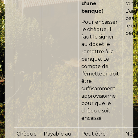
d'une
sans 
banque
).
L'arg
pas c
Pour encaisser
le c
le chèque, il
bénéf
faut le signer
au dos et le
remettre à la
banque. Le
compte de
l’émetteur doit
être
suffisamment
approvisionné
pour que le
chèque soit
encaissé.
Chèque
Payable au
Peut être
Néce