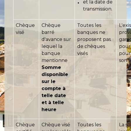
et la date de
transmission.
Chèque
Chèque
Toutes les
L'exi
visé
barré
banques ne
provi
d'avance sur
proposent pas
gara
lequel la
de chèques
pour 
banque
visés
pour
mentionne
son 
Somme
disponible
sur le
compte à
telle date
et à telle
heure
Chèque
Chèque visé
Toutes les
La s