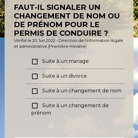
FAUT-IL SIGNALER UN
CHANGEMENT DE NOM OU
DE PRÉNOM POUR LE
PERMIS DE CONDUIRE ?
Vérifié le 20 Jun 2022 - Direction de l'information légale
et administrative (Première ministre)
check_box_outline_blank
Suite à un mariage
check_box_outline_blank
Suite à un divorce
check_box_outline_blank
Suite à un changement de nom
check_box_outline_blank
Suite à un changement de
prénom