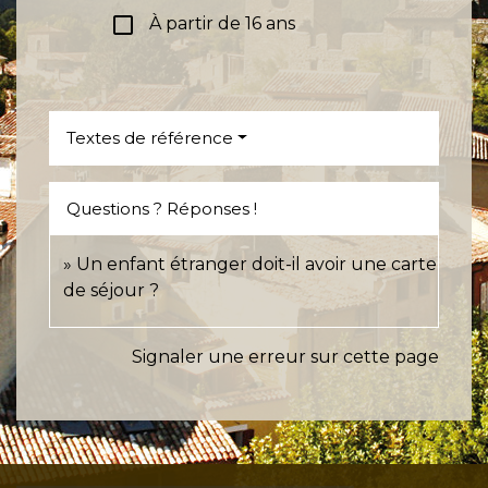
check_box_outline_blank
À partir de 16 ans
Textes de référence
Questions ? Réponses !
Un enfant étranger doit-il avoir une carte
de séjour ?
Signaler une erreur sur cette page