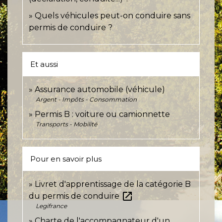
Quels véhicules peut-on conduire sans
permis de conduire ?
Et aussi
Assurance automobile (véhicule)
Argent - Impôts - Consommation
Permis B : voiture ou camionnette
Transports - Mobilité
Pour en savoir plus
Livret d'apprentissage de la catégorie B
open_in_new
du permis de conduire
Legifrance
Charte de l'accompagnateur d'un