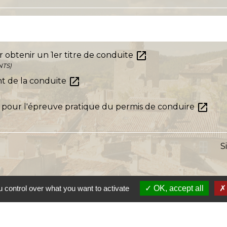
open_in_new
 obtenir un 1er titre de conduite
NTS)
open_in_new
nt de la conduite
open_in_new
 pour l'épreuve pratique du permis de conduire
S
 control over what you want to activate
OK, accept all
s
Lien