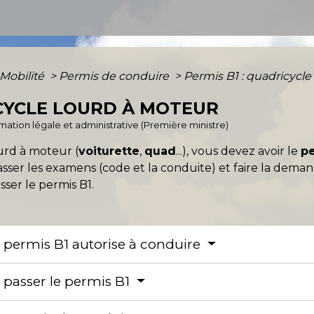
 Mobilité
>
Permis de conduire
>
Permis B1 : quadricycle
ICYCLE LOURD À MOTEUR
ormation légale et administrative (Première ministre)
urd à moteur (
voiturette
,
quad
...), vous devez avoir le
pe
sser les examens (code et la conduite) et faire la dem
sser le permis B1.
le permis B1 autorise à conduire
r passer le permis B1