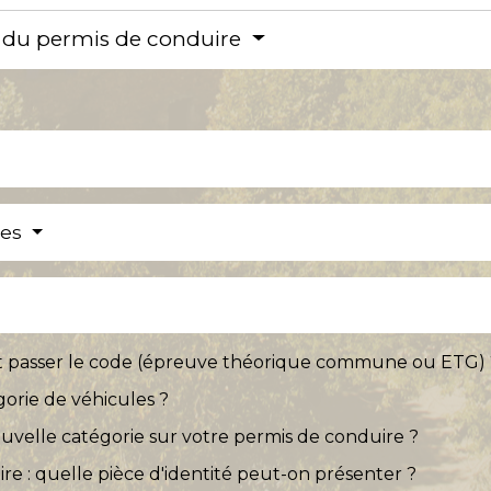
ité du permis de conduire
res
t passer le code (épreuve théorique commune ou ETG) 
orie de véhicules ?
velle catégorie sur votre permis de conduire ?
 : quelle pièce d'identité peut-on présenter ?