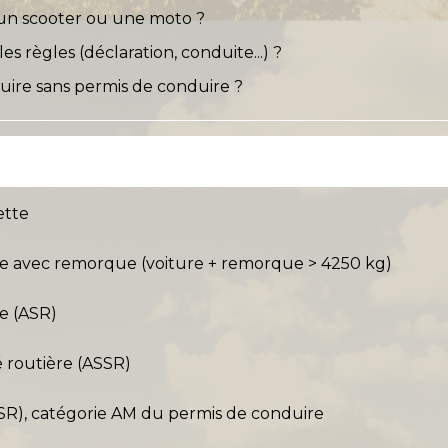
un scooter ou une moto ?
es règles (déclaration, conduite...) ?
ire sans permis de conduire ?
ette
re avec remorque (voiture + remorque > 4250 kg)
re (ASR)
é routière (ASSR)
BSR), catégorie AM du permis de conduire