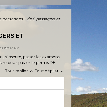
de personnes + de 8 passagers et
GERS ET
e l'intérieur
 s'inscrire, passer les examens
ivre pour passer le permis DE.
Tout replier
Tout déplier
keyboard_arrow_up
keyboard_arrow_down