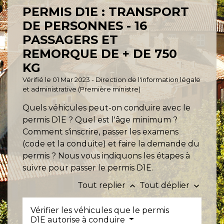
PERMIS D1E : TRANSPORT
DE PERSONNES - 16
PASSAGERS ET
REMORQUE DE + DE 750
KG
Vérifié le 01 Mar 2023 - Direction de l'information légale
et administrative (Première ministre)
Quels véhicules peut-on conduire avec le
permis D1E ? Quel est l'âge minimum ?
Comment s'inscrire, passer les examens
(code et la conduite) et faire la demande du
permis ? Nous vous indiquons les étapes à
suivre pour passer le permis D1E.
Tout replier
Tout déplier
keyboard_arrow_up
keyboard_arrow_down
Vérifier les véhicules que le permis
D1E autorise à conduire