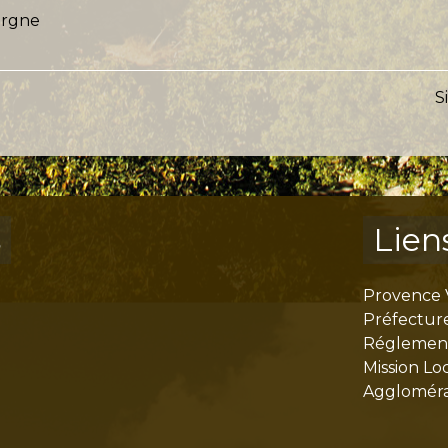
argne
S
s
Lien
Provence 
Préfectur
Réglementa
Mission Lo
Aggloméra