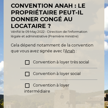
CONVENTION ANAH : LE
PROPRIÉTAIRE PEUT-IL
DONNER CONGÉ AU
LOCATAIRE ?
Vérifié le 09 May 2022 - Direction de l'information
légale et administrative (Première ministre)
Cela dépend notamment de la convention
que vous avez signée avec l'
Anah
:
check_box_outline_blank
Convention à loyer très social
check_box_outline_blank
Convention à loyer social
check_box_outline_blank
Convention à loyer
intermédiaire