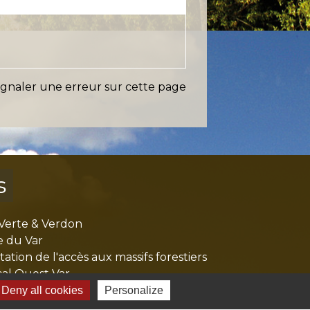
ignaler une erreur sur cette page
s
Verte & Verdon
e du Var
tion de l'accès aux massifs forestiers
cal Ouest Var
tion Provence Verte
Deny all cookies
Personalize