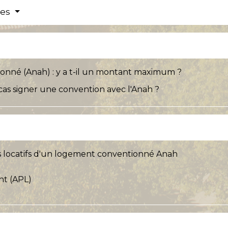
res
onné (Anah) : y a t-il un montant maximum ?
cas signer une convention avec l'Anah ?
s locatifs d'un logement conventionné Anah
nt (APL)