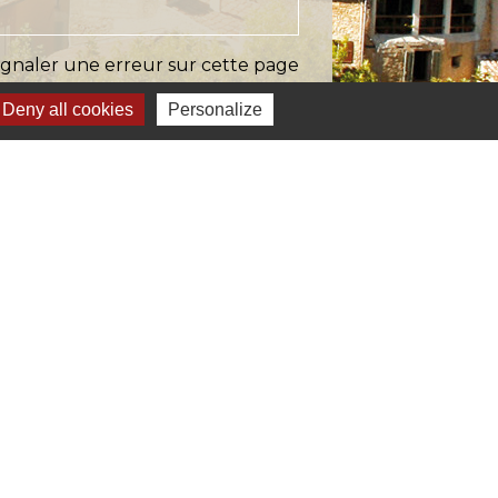
ignaler une erreur sur cette page
Deny all cookies
Personalize
s
Verte & Verdon
e du Var
tion de l'accès aux massifs forestiers
cal Ouest Var
tion Provence Verte