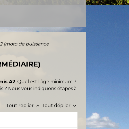
A2 (moto de puissance
RMÉDIAIRE)
mis A2
. Quel est l'âge minimum ?
is ? Nous vous indiquons étapes à
Tout replier
Tout déplier
keyboard_arrow_up
keyboard_arrow_down