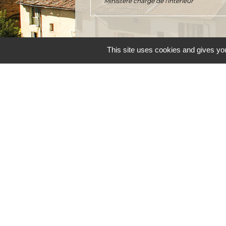
Ministère chargé de l'intérieur
This site uses cookies and gives you
Accueil et service
Commune de Correns
5, Place Général de Gaulle
83570 Correns - FRANCE
+33 4 94 37 21 95
Contact par formulaire