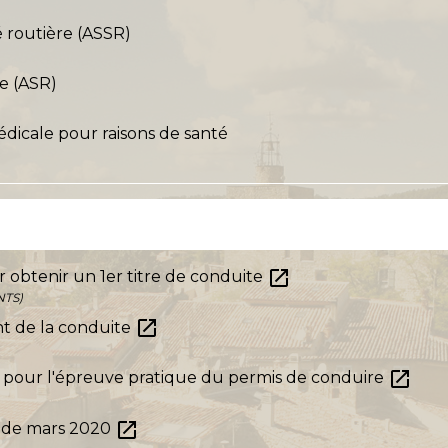
é routière (ASSR)
re (ASR)
édicale pour raisons de santé
open_in_new
 obtenir un 1er titre de conduite
NTS)
open_in_new
nt de la conduite
open_in_new
 pour l'épreuve pratique du permis de conduire
open_in_new
r de mars 2020