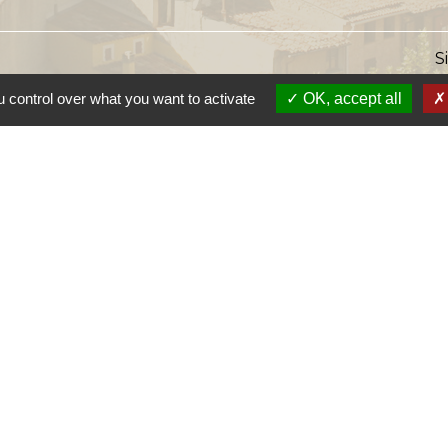
S
 control over what you want to activate
OK, accept all
s
Lien
Provence 
Préfectur
Réglementa
Mission Lo
Aggloméra