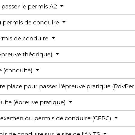
r passer le permis A2
du permis de conduire
permis de conduire
épreuve théorique)
e (conduite)
otre place pour passer l'épreuve pratique (RdvPe
uite (épreuve pratique)
e l'examen du permis de conduire (CEPC)
s de conduire sur le site de l'ANTS