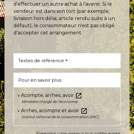
d'effectuer un autre achat à l'avenir. Si le
vendeur est dans son tort (par exemple,
livraison hors délai, article rendu suite à un
défaut), le consommateur n'est pas obligé
d'accepter cet arrangement.
Textes de référence
Pour en savoir plus
open_in_new
Acompte, arrhes, avoir
Ministère chargé de l'économie
open_in_new
Arrhes, acompte et avoir
Institut national de la consommation (INC)
Signaler une erreur sur cette page