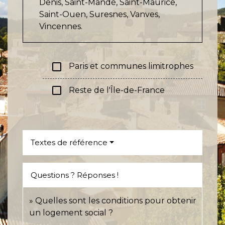
Denis, Saint-Mandé, Saint-Maurice,
Saint-Ouen, Suresnes, Vanves,
Vincennes.
check_box_outline_blank
Paris et communes limitrophes
check_box_outline_blank
Reste de l'Île-de-France
Textes de référence
Questions ? Réponses !
Quelles sont les conditions pour obtenir
un logement social ?