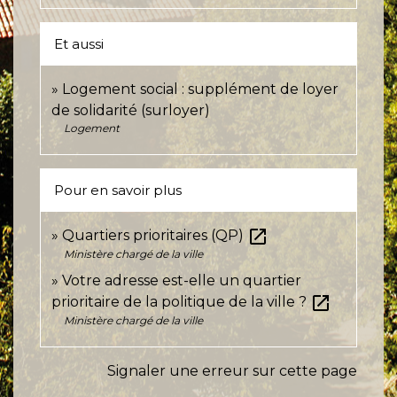
Et aussi
Logement social : supplément de loyer
de solidarité (surloyer)
Logement
Pour en savoir plus
open_in_new
Quartiers prioritaires (QP)
Ministère chargé de la ville
Votre adresse est-elle un quartier
open_in_new
prioritaire de la politique de la ville ?
Ministère chargé de la ville
Signaler une erreur sur cette page