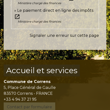
Ministère chargé des finances
Le paiement direct en ligne des impôts
open_in_new
Ministère chargé des finances
Signaler une erreur sur cette page
Accueil et services
Commune de Correns
5, Place Général de Gaulle
83570 Correns - FRANCE
+33 4 94 37 21 95
Contact par formulaire