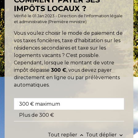
IMPÔTS LOCAUX ?
Vérifié le 01 Jan 2023 - Direction de l'information légale
et administrative (Première ministre)
Vous voulez choisir le mode de paiement de
vos taxes foncières, taxe d'habitation sur les
résidences secondaires et taxe sur les
logements vacants ? C'est possible.
Cependant, lorsque le montant de votre
impôt dépasse
300 €
, vous devez payer
directement en ligne ou par prélèvements
automatiques.
300 € maximum
Plus de 300 €
Tout replier
Tout déplier
keyboard_arrow_up
keyboard_arrow_down