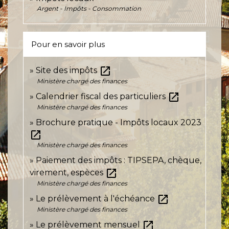
Argent - Impôts - Consommation
Pour en savoir plus
open_in_new
Site des impôts
Ministère chargé des finances
open_in_new
Calendrier fiscal des particuliers
Ministère chargé des finances
Brochure pratique - Impôts locaux 2023
open_in_new
Ministère chargé des finances
Paiement des impôts : TIPSEPA, chèque,
open_in_new
virement, espèces
Ministère chargé des finances
open_in_new
Le prélèvement à l'échéance
Ministère chargé des finances
open_in_new
Le prélèvement mensuel