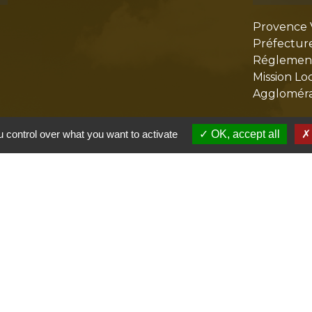
Provence 
Préfectur
Réglementa
Mission Lo
Aggloméra
 control over what you want to activate
OK, accept all
olitique de confidentialité
-
Accessibilité
-
Plan du site
Site créé en partenariat avec Réseau des Communes