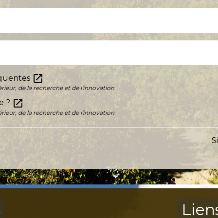
open_in_new
équentes
ieur, de la recherche et de l'innovation
open_in_new
e ?
ieur, de la recherche et de l'innovation
S
s
Lien