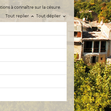
ions à connaître sur la césure.
Tout replier
Tout déplier
keyboard_arrow_up
keyboard_arrow_down