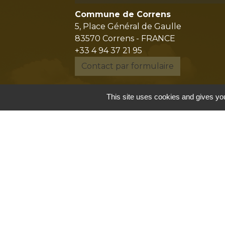
Commune de Correns
5, Place Général de Gaulle
83570 Correns - FRANCE
+33 4 94 37 21 95
Contact par formulaire
This site uses cookies and gives you
Mentions légales
-
P