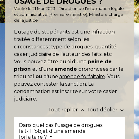
USAGE DE DROGUES ?
Vérifié le 21 Mar 2023 - Direction de l'information légale
et administrative (Première ministre), Ministère chargé
de la justice
L'usage de
stupéfiants
est une
infraction
traitée différemment selon les
circonstances : type de drogues, quantité,
casier judiciaire de l'auteur des faits, etc.
Vous pouvez être puni d'une
peine de
prison
et d'une
amende
prononcées par le
tribunal
ou
d'une
amende forfaitaire
. Vous
pouvez contester la sanction. La
condamnation est inscrite sur votre casier
judiciaire.
Tout replier
Tout déplier
keyboard_arrow_up
keyboard_arrow_down
Dans quel cas l'usage de drogues
fait-il l'objet d'une amende
forfaitaire ?