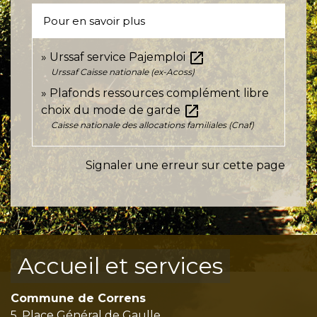
Pour en savoir plus
open_in_new
Urssaf service Pajemploi
Urssaf Caisse nationale (ex-Acoss)
Plafonds ressources complément libre
open_in_new
choix du mode de garde
Caisse nationale des allocations familiales (Cnaf)
Signaler une erreur sur cette page
Accueil et services
Commune de Correns
5, Place Général de Gaulle