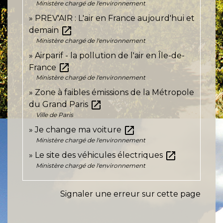
Ministère chargé de l'environnement
PREV'AIR : L'air en France aujourd'hui et
open_in_new
demain
Ministère chargé de l'environnement
Airparif - la pollution de l'air en Île-de-
open_in_new
France
Ministère chargé de l'environnement
Zone à faibles émissions de la Métropole
open_in_new
du Grand Paris
Ville de Paris
open_in_new
Je change ma voiture
Ministère chargé de l'environnement
open_in_new
Le site des véhicules électriques
Ministère chargé de l'environnement
Signaler une erreur sur cette page