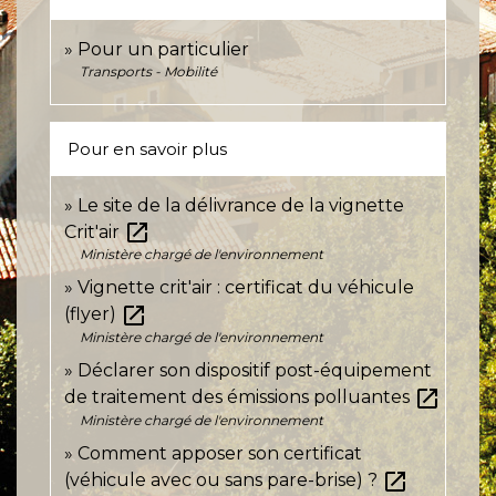
Pour un particulier
Transports - Mobilité
Pour en savoir plus
Le site de la délivrance de la vignette
open_in_new
Crit'air
Ministère chargé de l'environnement
Vignette crit'air : certificat du véhicule
open_in_new
(flyer)
Ministère chargé de l'environnement
Déclarer son dispositif post-équipement
open_in_new
de traitement des émissions polluantes
Ministère chargé de l'environnement
Comment apposer son certificat
open_in_new
(véhicule avec ou sans pare-brise) ?