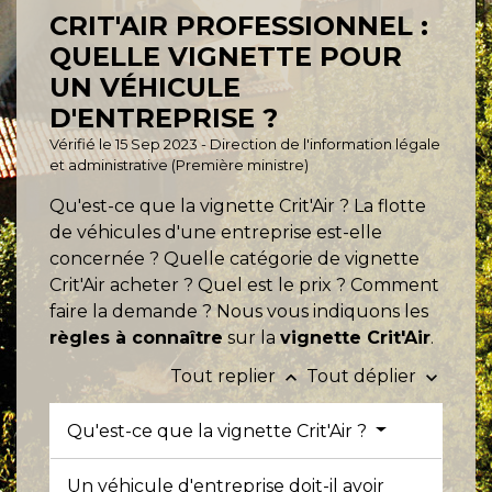
CRIT'AIR PROFESSIONNEL :
QUELLE VIGNETTE POUR
UN VÉHICULE
D'ENTREPRISE ?
Vérifié le 15 Sep 2023 - Direction de l'information légale
et administrative (Première ministre)
Qu'est-ce que la vignette Crit'Air ? La flotte
de véhicules d'une entreprise est-elle
concernée ? Quelle catégorie de vignette
Crit'Air acheter ? Quel est le prix ? Comment
faire la demande ? Nous vous indiquons les
règles à connaître
sur la
vignette Crit'Air
.
Tout replier
Tout déplier
keyboard_arrow_up
keyboard_arrow_down
Qu'est-ce que la vignette Crit'Air ?
Un véhicule d'entreprise doit-il avoir