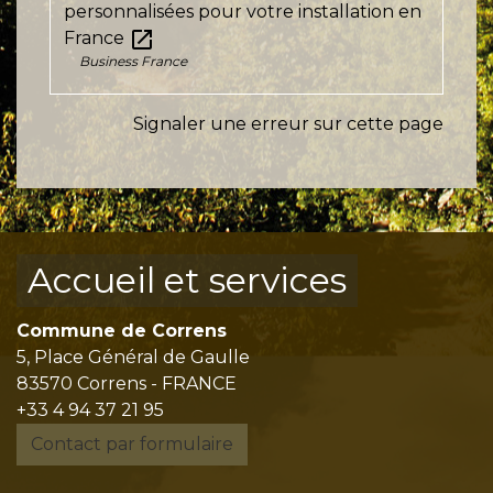
personnalisées pour votre installation en
open_in_new
France
Business France
Signaler une erreur sur cette page
Accueil et services
Commune de Correns
5, Place Général de Gaulle
83570 Correns - FRANCE
+33 4 94 37 21 95
Contact par formulaire