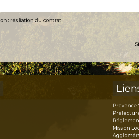
on : résiliation du contrat
S
s
Lien
Provence 
Préfectur
Réglementa
Mission Lo
Aggloméra