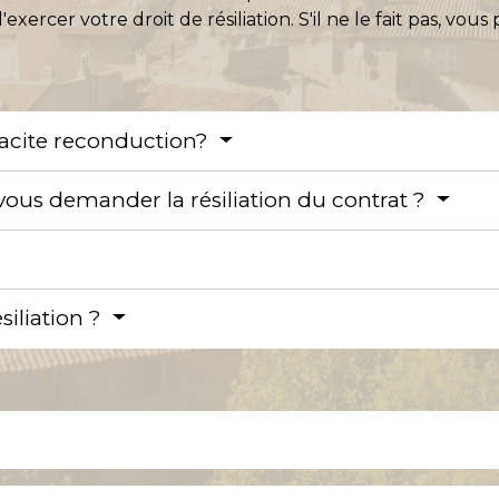
exercer votre droit de résiliation. S'il ne le fait pas, vo
tacite reconduction?
ous demander la résiliation du contrat ?
ésiliation ?