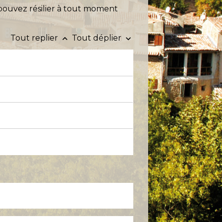
us pouvez résilier à tout moment
Tout replier
Tout déplier
keyboard_arrow_up
keyboard_arrow_down