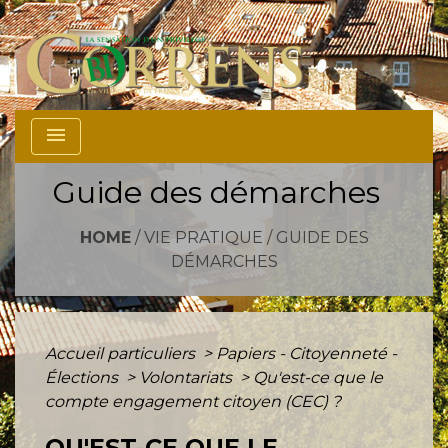
menu
Guide des démarches
HOME
/
VIE PRATIQUE
/
GUIDE DES
DÉMARCHES
Accueil particuliers
>
Papiers - Citoyenneté -
Élections
>
Volontariats
>
Qu'est-ce que le
compte engagement citoyen (CEC) ?
QU'EST-CE QUE LE