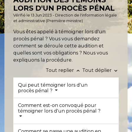
LORS D'UN PROCÈS PÉNAL
Vérifié le 13 Jun 2023 - Direction de l'information légale
et administrative (Première ministre)
Vous êtes appelé à témoigner lors d'un
procès pénal ? Vous vous demandez
comment se déroule cette audition et
quelles sont vos obligations ? Nous vous
expliquons la procédure.
Tout replier
Tout déplier
keyboard_arrow_up
keyboard_arrow_down
Qui peut témoigner lors d'un
procès pénal ?
Comment est-on convoqué pour
témoigner lors d'un procès pénal ?
Comment se passe une audition en