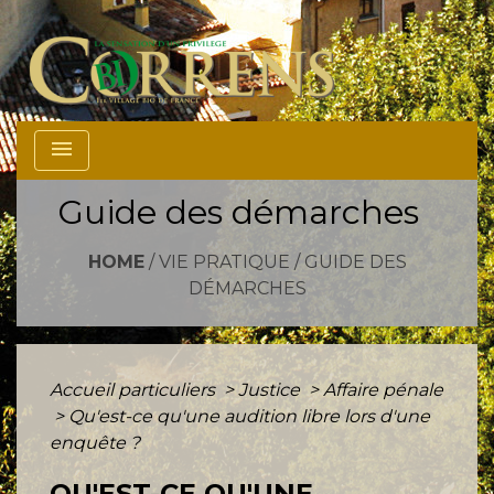
menu
Guide des démarches
HOME
/
VIE PRATIQUE
/
GUIDE DES
DÉMARCHES
Accueil particuliers
>
Justice
>
Affaire pénale
>
Qu'est-ce qu'une audition libre lors d'une
enquête ?
QU'EST-CE QU'UNE