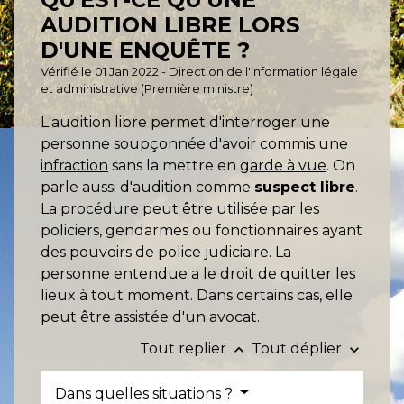
AUDITION LIBRE LORS
D'UNE ENQUÊTE ?
Vérifié le 01 Jan 2022 - Direction de l'information légale
et administrative (Première ministre)
L'audition libre permet d'interroger une
personne soupçonnée d'avoir commis une
infraction
sans la mettre en
garde à vue
. On
parle aussi d'audition comme
suspect libre
.
La procédure peut être utilisée par les
policiers, gendarmes ou fonctionnaires ayant
des pouvoirs de police judiciaire. La
personne entendue a le droit de quitter les
lieux à tout moment. Dans certains cas, elle
peut être assistée d'un avocat.
Tout replier
Tout déplier
keyboard_arrow_up
keyboard_arrow_down
Dans quelles situations ?