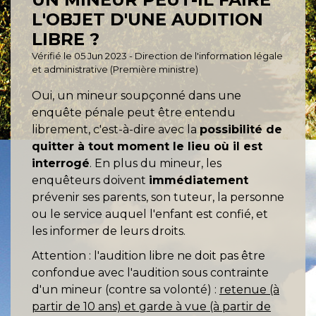
L'OBJET D'UNE AUDITION
LIBRE ?
Vérifié le 05 Jun 2023 - Direction de l'information légale
et administrative (Première ministre)
Oui, un mineur soupçonné dans une
enquête pénale peut être entendu
librement, c'est-à-dire avec la
possibilité de
quitter à tout moment le lieu où il est
interrogé
. En plus du mineur, les
enquêteurs doivent
immédiatement
prévenir ses parents, son tuteur, la personne
ou le service auquel l'enfant est confié, et
les informer de leurs droits.
Attention : l'audition libre ne doit pas être
confondue avec l'audition sous contrainte
d'un mineur (contre sa volonté) :
retenue (à
partir de 10 ans) et garde à vue (à partir de