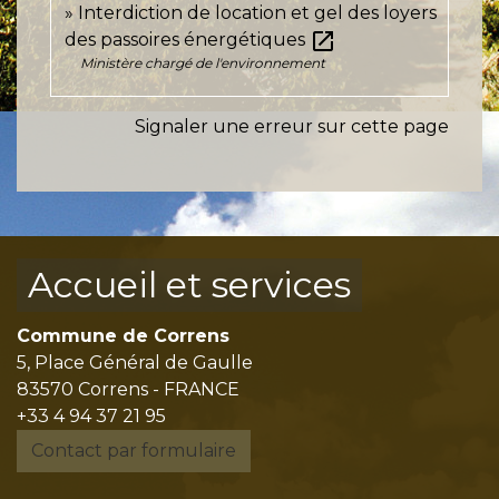
Interdiction de location et gel des loyers
open_in_new
des passoires énergétiques
Ministère chargé de l'environnement
Signaler une erreur sur cette page
Accueil et services
Commune de Correns
5, Place Général de Gaulle
83570 Correns - FRANCE
+33 4 94 37 21 95
Contact par formulaire