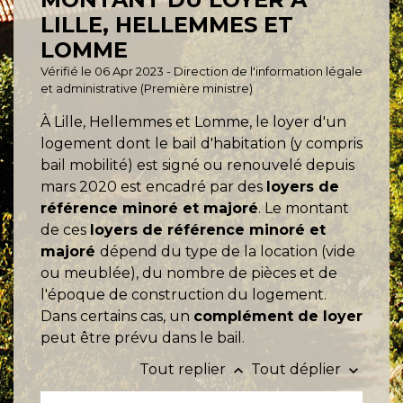
LILLE, HELLEMMES ET
LOMME
Vérifié le 06 Apr 2023 - Direction de l'information légale
et administrative (Première ministre)
À Lille, Hellemmes et Lomme, le loyer d'un
logement dont le bail d'habitation (y compris
bail mobilité) est signé ou renouvelé depuis
mars 2020 est encadré par des
loyers de
référence minoré et majoré
. Le montant
de ces
loyers de référence minoré et
majoré
dépend du type de la location (vide
ou meublée), du nombre de pièces et de
l'époque de construction du logement.
Dans certains cas, un
complément de loyer
peut être prévu dans le bail.
Tout replier
Tout déplier
keyboard_arrow_up
keyboard_arrow_down