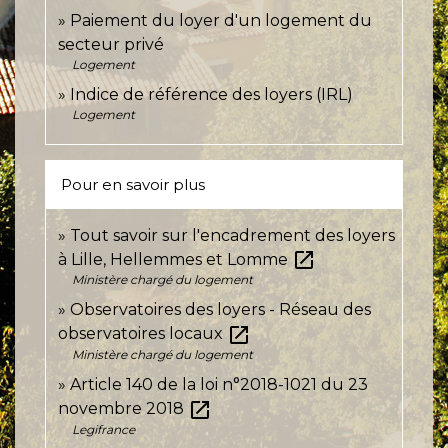
Paiement du loyer d'un logement du
secteur privé
Logement
Indice de référence des loyers (IRL)
Logement
Pour en savoir plus
Tout savoir sur l'encadrement des loyers
open_in_new
à Lille, Hellemmes et Lomme
Ministère chargé du logement
Observatoires des loyers - Réseau des
open_in_new
observatoires locaux
Ministère chargé du logement
Article 140 de la loi n°2018-1021 du 23
open_in_new
novembre 2018
Legifrance