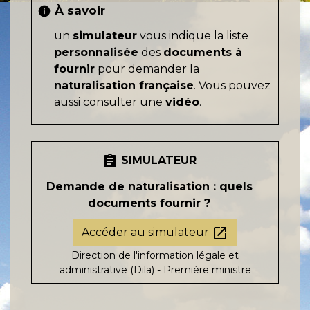
À savoir
info
un
simulateur
vous indique la liste
personnalisée
des
documents à
fournir
pour demander la
naturalisation française
. Vous pouvez
aussi consulter une
vidéo
.
assignment
SIMULATEUR
Demande de naturalisation : quels
documents fournir ?
open_in_new
Accéder au simulateur
Direction de l'information légale et
administrative (Dila) - Première ministre