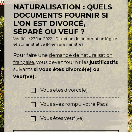
NATURALISATION : QUELS
DOCUMENTS FOURNIR SI
L'ON EST DIVORCÉ,
SÉPARÉ OU VEUF ?
Vérifié le 27 Jan 2022 - Direction de l'information légale
et administrative (Première ministre)
Pour faire une
demande de naturalisation
française
, vous devez fournir les
justificatifs
suivants
si vous êtes divorcé(e) ou
veuf(ve).
check_box_outline_blank
Vous êtes divorcé(e)
check_box_outline_blank
Vous avez rompu votre Pacs
check_box_outline_blank
Vous êtes veuf(ve)