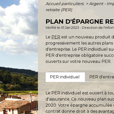
Accueil particuliers
>
Argent - I
retraite (PER)
PLAN D'ÉPARGNE RE
Vérifié le 01 Jan 2023 - Direction de l'inf
Le
PER
est un nouveau produit d'é
progressivement les autres plans 
d'entreprise. Le PER individuel 
PER d'entreprise obligatoire suc
ouverts sur votre nouveau PER.
PER individuel
PER d'entrep
Le PER individuel est ouvert à to
d'assurance. Ce nouveau plan suc
2020. Votre épargne accumulée su
contrat donne droit à des avantage