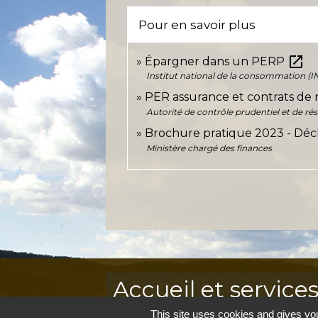
Pour en savoir plus
open_in_new
Épargner dans un PERP
Institut national de la consommation (I
PER assurance et contrats de 
Autorité de contrôle prudentiel et de ré
Brochure pratique 2023 - Déc
Ministère chargé des finances
Accueil et service
This site uses cookies and gives you