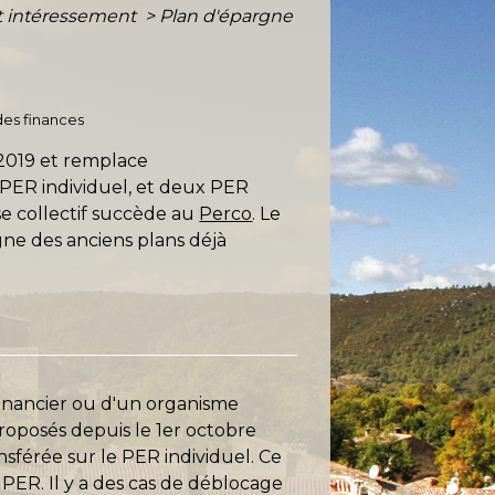
 et intéressement
>
Plan d'épargne
 des finances
2019 et remplace
 PER individuel, et deux PER
se collectif succède au
Perco
. Le
gne des anciens plans déjà
financier ou d'un organisme
oposés depuis le 1
er
octobre
sférée sur le PER individuel. Ce
 PER. Il y a des cas de déblocage