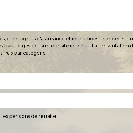
es, compagnies d'assurance et institutions financières q
s frais de gestion sur leur site internet. La présentation d
frais par catégorie.
 les pensions de retraite