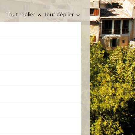
Tout replier
Tout déplier
keyboard_arrow_up
keyboard_arrow_down