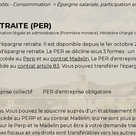
mpôts - Consommation
>
Épargne salariale, participation
TRAITE (PER)
ormation légale et administrative (Première ministre), Ministère chargé
pargne retraite. Il est disponible depuis le 1
er
octobre 
d'épargne retraite. Le PER se décline sous 3 formes : un
succède au
Perp
et au
contrat Madelin
. Le PER d'entrepri
cède au
contrat article 83
. Vous pouvez transférer l'épar
rise collectif
PER d'entreprise obligatoire
us. Vous pouvez le souscrire auprès d'un établissement 
cède au PERP et au contrat Madelin, qui ne sont plus pr
r le Perp et le Madelin peut être à votre demande tran
s fiscaux et vos droits sont transférables vers les autres