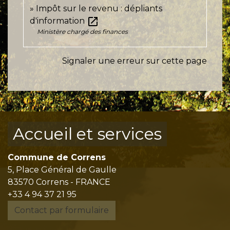
Impôt sur le revenu : dépliants
open_in_new
d'information
Ministère chargé des finances
Signaler une erreur sur cette page
Accueil et services
Commune de Correns
5, Place Général de Gaulle
83570 Correns - FRANCE
+33 4 94 37 21 95
Contact par formulaire